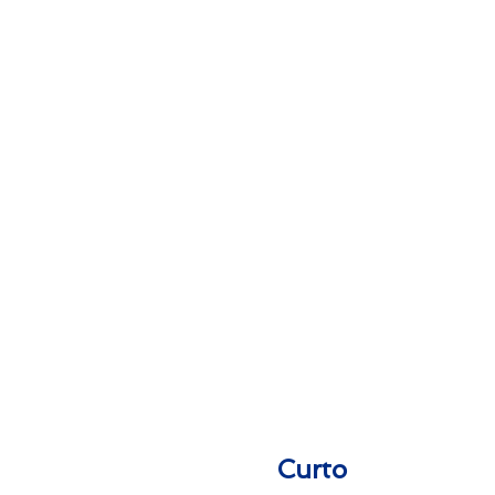
Harold & Ruth
Green
Ron & Nancy
Johnson
Curto prazo