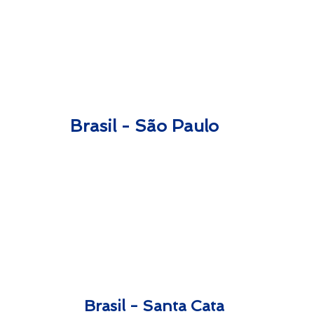
Brasil - São Paulo
George & Eunice
Josh & Anna
Harmon
Suermann
Brasil - Santa Catarina