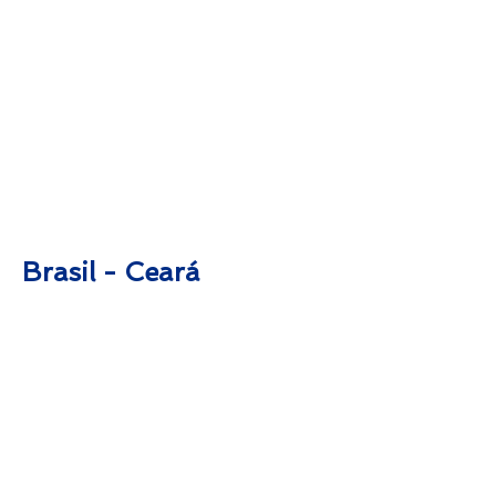
Clique aqui para acessar o diretório
missionário em ordem alfabética.
Brasil - Ceará
Tiago & Lilika
David & Connie
Alisa
Albuquerque
Johnson
Pierschbacher