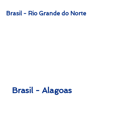
Brasil - Rio Grande do Norte
Ken & Lori
2021 Ron and Ranelle Stucky
Stucky
Stucky
Brasil - Alagoas
Libnis & Anelyse
Nancy
Silva
Eldert