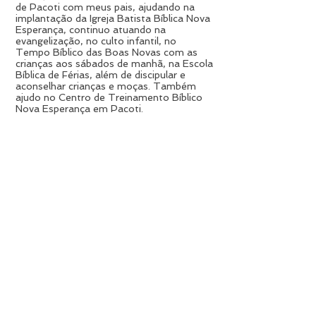
de Pacoti com meus pais, ajudando na
implantação da Igreja Batista Bíblica Nova
Esperança, continuo atuando na
evangelização, no culto infantil, no
Tempo Bíblico das Boas Novas com as
crianças aos sábados de manhã, na Escola
Bíblica de Férias, além de discipular e
aconselhar crianças e moças. Também
ajudo no Centro de Treinamento Bíblico
Nova Esperança em Pacoti.
Escritório da Missão
web_master@bgfmission.com
Springfield | Illinois | Estados
Unidos