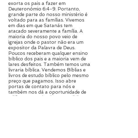
exorta os pais a fazer em
Deuteronómio 6:4-9. Portanto,
grande parte do nosso ministério é
voltado para as famílias. Vivemos
em dias em que Satanás tem
atacado severamente a família. A
maioria do nosso povo veio de
igrejas onde o pastor não era um
expositor da Palavra de Deus.
Poucos receberam qualquer ensino
bíblico dos pais e a maioria vem de
lares desfeitos. Também temos uma
livraria bíblica. Vendemos Bíblias e
livros de estudo bíblico pelo mesmo
preço que pagamos. Isso abre
portas de contato para nós e
também nos dá a oportunidade de
edificar outras igrejas com Bíblias e
livros bíblicos. Vivemos num bairro
novo e andamos pelas ruas
evangelizando as pessoas. Junte-se
a nós em oração pela salvação dos
perdidos e pela santificação dos
crentes.