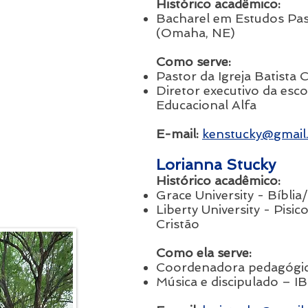
Histórico acadêmico:
Bacharel em Estudos Past
(Omaha, NE)
Como serve:
Pastor da Igreja Batista 
Diretor executivo da esco
Educacional Alfa
E-mail:
ken
stucky@gmail
Lorianna Stucky
Histórico acadêmico:
Grace University - Bíblia
Liberty University - Pis
Cristão
Como ela serve:
Coordenadora pedagógic
Música e discipulado – I