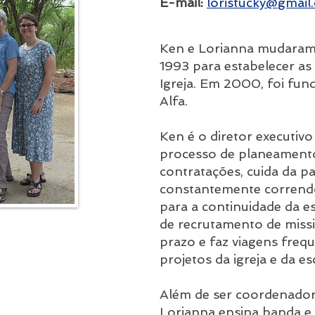
E-mail:
lori
stucky@gmail
Ken e Lorianna mudara
1993 para estabelecer as
Igreja. Em 2000, foi fun
Alfa.
Ken é o diretor executivo 
processo de planeamento
contratações, cuida da p
constantemente corrend
para a continuidade da es
de recrutamento de missi
prazo e faz viagens fre
projetos da igreja e da es
Além de ser coordenador
Lorianna ensina banda e 