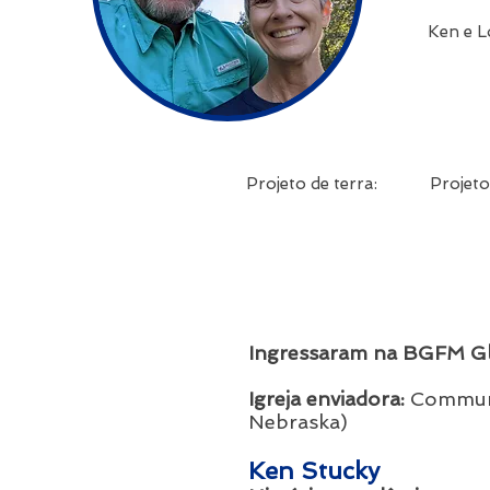
Ken e L
Projeto de terra:
Projeto
Ingressaram na BGFM Gl
Igreja enviadora:
Communi
Nebraska)
Ken Stucky