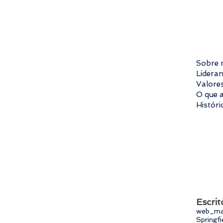
Sobre 
Lidera
Valore
O que 
Históri
Escrit
web_ma
Springfi