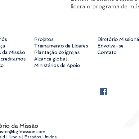
lidera o programa de músi
nós
Projetos
Diretório Missioná
nça
Treinamento de Líderes
Envolva-se
s da Missão
Plantação de igrejas
Contato
acreditamos
Alcance global
co
Ministérios de Apoio
ório da Missão
ster@bgfmission.com
eld | Illinois | Estados Unidos